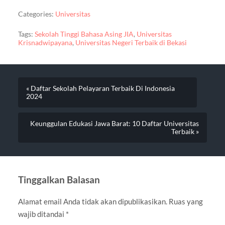
Categories:
Universitas
Tags:
Sekolah Tinggi Bahasa Asing JIA
,
Universitas
Krisnadwipayana
,
Universitas Negeri Terbaik di Bekasi
« Daftar Sekolah Pelayaran Terbaik Di Indonesia
2024
Keunggulan Edukasi Jawa Barat: 10 Daftar Universitas
Terbaik »
Tinggalkan Balasan
Alamat email Anda tidak akan dipublikasikan.
Ruas yang
wajib ditandai
*