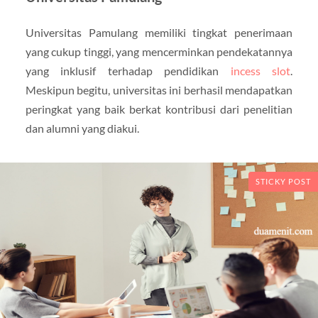
Universitas Pamulang memiliki tingkat penerimaan
yang cukup tinggi, yang mencerminkan pendekatannya
yang inklusif terhadap pendidikan
incess slot
.
Meskipun begitu, universitas ini berhasil mendapatkan
peringkat yang baik berkat kontribusi dari penelitian
dan alumni yang diakui.
STICKY POST