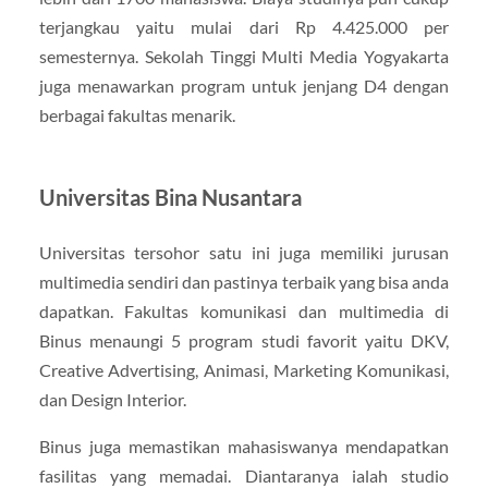
terjangkau yaitu mulai dari Rp 4.425.000 per
semesternya. Sekolah Tinggi Multi Media Yogyakarta
juga menawarkan program untuk jenjang D4 dengan
berbagai fakultas menarik.
Universitas Bina Nusantara
Universitas tersohor satu ini juga memiliki jurusan
multimedia sendiri dan pastinya terbaik yang bisa anda
dapatkan. Fakultas komunikasi dan multimedia di
Binus menaungi 5 program studi favorit yaitu DKV,
Creative Advertising, Animasi, Marketing Komunikasi,
dan Design Interior.
Binus juga memastikan mahasiswanya mendapatkan
fasilitas yang memadai. Diantaranya ialah studio