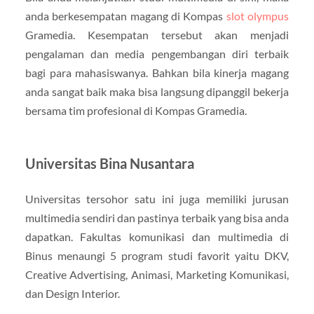
anda berkesempatan magang di Kompas
slot olympus
Gramedia. Kesempatan tersebut akan menjadi
pengalaman dan media pengembangan diri terbaik
bagi para mahasiswanya. Bahkan bila kinerja magang
anda sangat baik maka bisa langsung dipanggil bekerja
bersama tim profesional di Kompas Gramedia.
Universitas Bina Nusantara
Universitas tersohor satu ini juga memiliki jurusan
multimedia sendiri dan pastinya terbaik yang bisa anda
dapatkan. Fakultas komunikasi dan multimedia di
Binus menaungi 5 program studi favorit yaitu DKV,
Creative Advertising, Animasi, Marketing Komunikasi,
dan Design Interior.