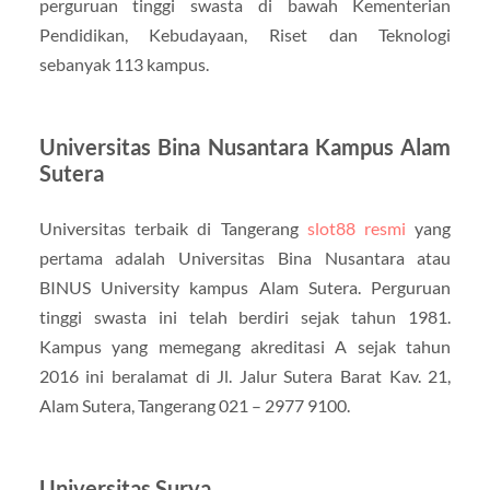
perguruan tinggi swasta di bawah Kementerian
Pendidikan, Kebudayaan, Riset dan Teknologi
sebanyak 113 kampus.
Universitas Bina Nusantara Kampus Alam
Sutera
Universitas terbaik di Tangerang
slot88 resmi
yang
pertama adalah Universitas Bina Nusantara atau
BINUS University kampus Alam Sutera. Perguruan
tinggi swasta ini telah berdiri sejak tahun 1981.
Kampus yang memegang akreditasi A sejak tahun
2016 ini beralamat di Jl. Jalur Sutera Barat Kav. 21,
Alam Sutera, Tangerang 021 – 2977 9100.
Universitas Surya