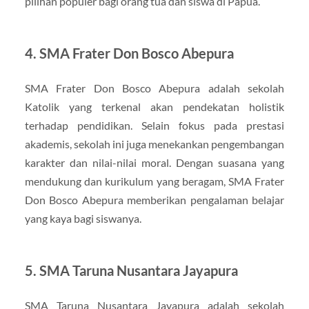
pilihan populer bagi orang tua dan siswa di Papua.
4. SMA Frater Don Bosco Abepura
SMA Frater Don Bosco Abepura adalah sekolah
Katolik yang terkenal akan pendekatan holistik
terhadap pendidikan. Selain fokus pada prestasi
akademis, sekolah ini juga menekankan pengembangan
karakter dan nilai-nilai moral. Dengan suasana yang
mendukung dan kurikulum yang beragam, SMA Frater
Don Bosco Abepura memberikan pengalaman belajar
yang kaya bagi siswanya.
5. SMA Taruna Nusantara Jayapura
SMA Taruna Nusantara Jayapura adalah sekolah