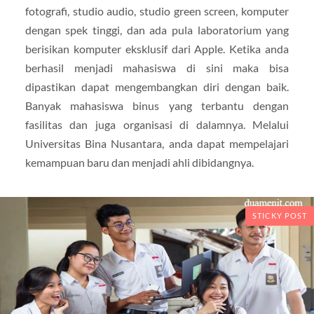
fotografi, studio audio, studio green screen, komputer
dengan spek tinggi, dan ada pula laboratorium yang
berisikan komputer eksklusif dari Apple. Ketika anda
berhasil menjadi mahasiswa di sini maka bisa
dipastikan dapat mengembangkan diri dengan baik.
Banyak mahasiswa binus yang terbantu dengan
fasilitas dan juga organisasi di dalamnya. Melalui
Universitas Bina Nusantara, anda dapat mempelajari
kemampuan baru dan menjadi ahli dibidangnya.
STICKY POST