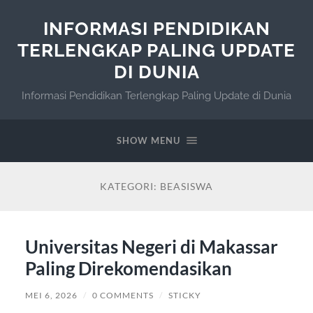
INFORMASI PENDIDIKAN
TERLENGKAP PALING UPDATE
DI DUNIA
Informasi Pendidikan Terlengkap Paling Update di Dunia
SHOW MENU
KATEGORI:
BEASISWA
Universitas Negeri di Makassar
Paling Direkomendasikan
MEI 6, 2026
/
0 COMMENTS
/
STICKY