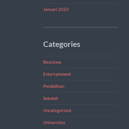
Januari 2023
Categories
Beasiswa
Entertainment
Pendidikan
Sekolah
Uncategorized
Universitas