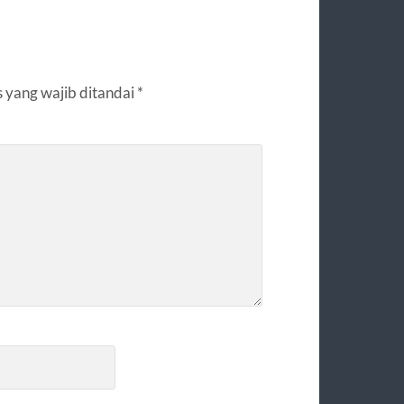
 yang wajib ditandai
*