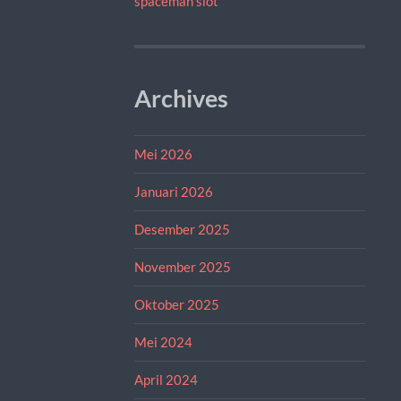
spaceman slot
Archives
Mei 2026
Januari 2026
Desember 2025
November 2025
Oktober 2025
Mei 2024
April 2024