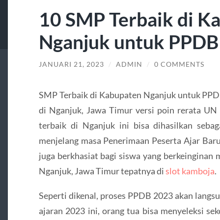
10 SMP Terbaik di K
Nganjuk untuk PPDB
JANUARI 21, 2023
/
ADMIN
/
0 COMMENTS
SMP Terbaik di Kabupaten Nganjuk untuk PPDB
di Nganjuk, Jawa Timur versi poin rerata U
terbaik di Nganjuk ini bisa dihasilkan seba
menjelang masa Penerimaan Peserta Ajar Baru
juga berkhasiat bagi siswa yang berkeinginan
Nganjuk, Jawa Timur tepatnya di
slot kamboja
.
Seperti dikenal, proses PPDB 2023 akan langs
ajaran 2023 ini, orang tua bisa menyeleksi se