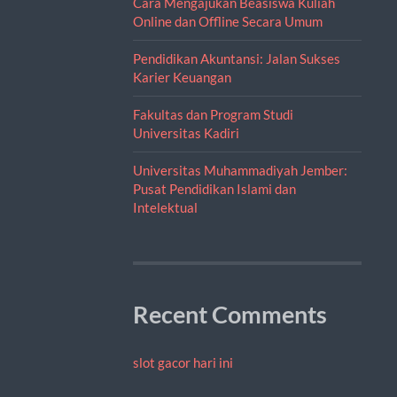
Cara Mengajukan Beasiswa Kuliah
Online dan Offline Secara Umum
Pendidikan Akuntansi: Jalan Sukses
Karier Keuangan
Fakultas dan Program Studi
Universitas Kadiri
Universitas Muhammadiyah Jember:
Pusat Pendidikan Islami dan
Intelektual
Recent Comments
slot gacor hari ini