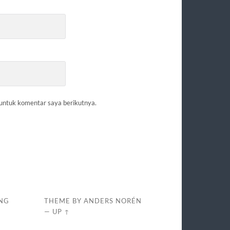
 untuk komentar saya berikutnya.
ING
THEME BY
ANDERS NORÉN
—
UP ↑