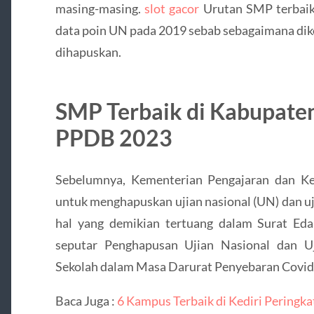
masing-masing.
slot gacor
Urutan SMP terbaik 
data poin UN pada 2019 sebab sebagaimana dik
dihapuskan.
SMP Terbaik di Kabupate
PPDB 2023
Sebelumnya, Kementerian Pengajaran dan K
untuk menghapuskan ujian nasional (UN) dan u
hal yang demikian tertuang dalam Surat E
seputar Penghapusan Ujian Nasional dan Uj
Sekolah dalam Masa Darurat Penyebaran Covi
Baca Juga :
6 Kampus Terbaik di Kediri Peringk