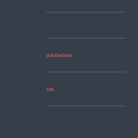
slot thailand
slot