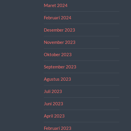
Maret 2024
Februari 2024
Desember 2023
November 2023
Oktober 2023
September 2023
Agustus 2023
Juli 2023
Juni 2023
April 2023
Februari 2023