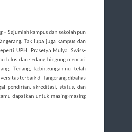
ng – Sejumlah kampus dan sekolah pun
angerang. Tak lupa juga kampus dan
eperti UPH, Prasetya Mulya, Swiss-
mu lulus dan sedang bingung mencari
rang. Tenang, kebingunganmu telah
versitas terbaik di Tangerang dibahas
gal pendirian, akreditasi, status, dan
 kamu dapatkan untuk masing-masing