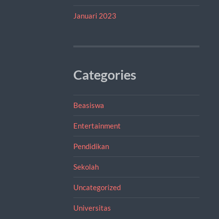
Januari 2023
Categories
Beasiswa
Entertainment
Pendidikan
Sekolah
Uncategorized
Universitas