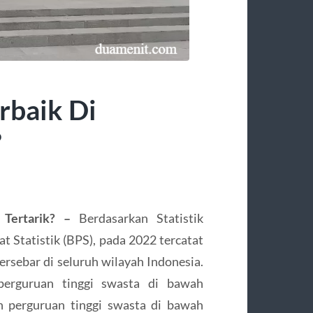
rbaik Di
?
, Tertarik? –
Berdasarkan Statistik
t Statistik (BPS), pada 2022 tercatat
ersebar di seluruh wilayah Indonesia.
erguruan tinggi swasta di bawah
 perguruan tinggi swasta di bawah