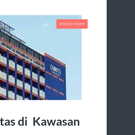
STICKY POST
Atas di Kawasan