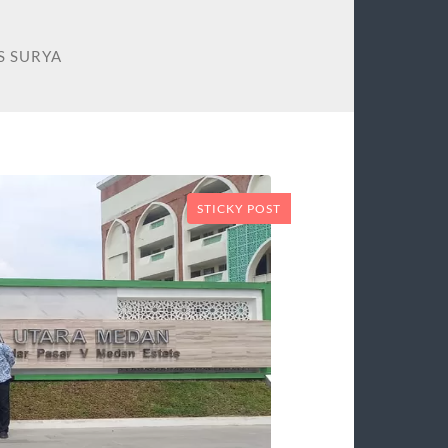
S SURYA
STICKY POST