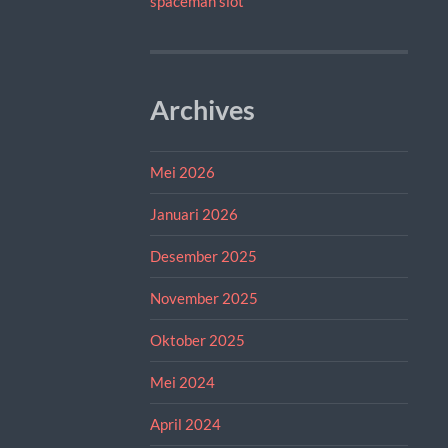
spaceman slot
Archives
Mei 2026
Januari 2026
Desember 2025
November 2025
Oktober 2025
Mei 2024
April 2024