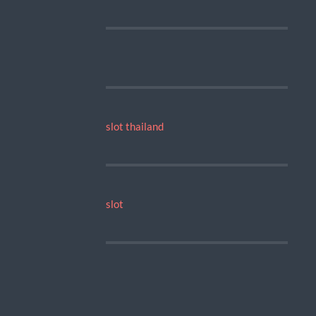
slot thailand
slot