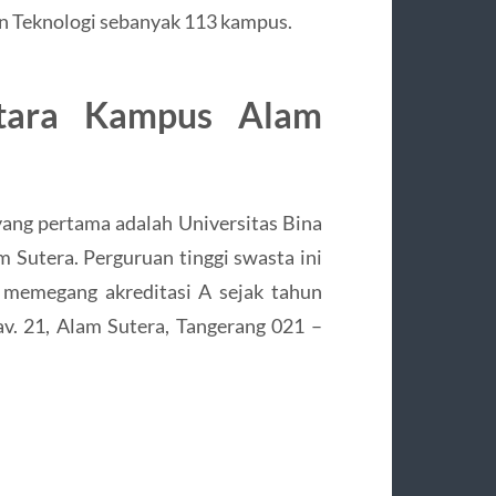
n Teknologi sebanyak 113 kampus.
ntara Kampus Alam
ang pertama adalah Universitas Bina
Sutera. Perguruan tinggi swasta ini
 memegang akreditasi A sejak tahun
Kav. 21, Alam Sutera, Tangerang 021 –