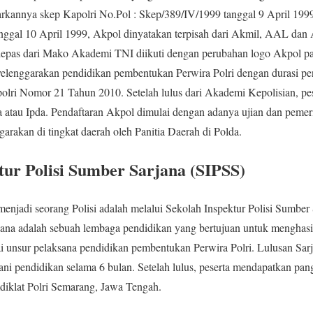
arkannya skep Kapolri No.Pol : Skep/389/IV/1999 tanggal 9 April 19
anggal 10 April 1999, Akpol dinyatakan terpisah dari Akmil, AAL dan 
ga lepas dari Mako Akademi TNI diikuti dengan perubahan logo Akpol p
elenggarakan pendidikan pembentukan Perwira Polri dengan durasi pen
polri Nomor 21 Tahun 2010. Setelah lulus dari Akademi Kepolisian, pe
a atau Ipda. Pendaftaran Akpol dimulai dengan adanya ujian dan peme
arakan di tingkat daerah oleh Panitia Daerah di Polda.
ktur Polisi Sumber Sarjana (SIPSS)
 menjadi seorang Polisi adalah melalui Sekolah Inspektur Polisi Sumber
jana adalah sebuah lembaga pendidikan yang bertujuan untuk menghasi
ai unsur pelaksana pendidikan pembentukan Perwira Polri. Lulusan Sar
lani pendidikan selama 6 bulan. Setelah lulus, peserta mendapatkan pan
iklat Polri Semarang, Jawa Tengah.